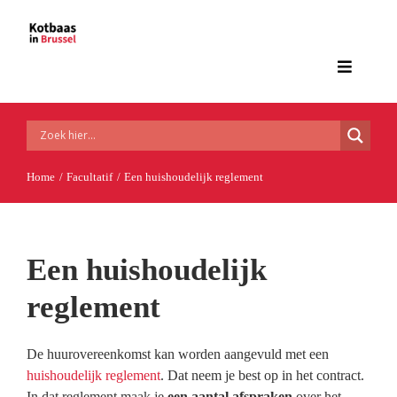
Ga
naar
inhoud
Toggle
Navigat
Home
Home
Facultatif
Een huishoudelijk reglement
Woningvoorschriften
Financiële lusten en lasten
Een huishoudelijk
reglement
Huurwetgeving en huurcontract
De huurovereenkomst kan worden aangevuld met een
Aanvullende regelingen
huishoudelijk reglement
. Dat neem je best op in het contract.
In dat reglement maak je
een aantal afspraken
over het