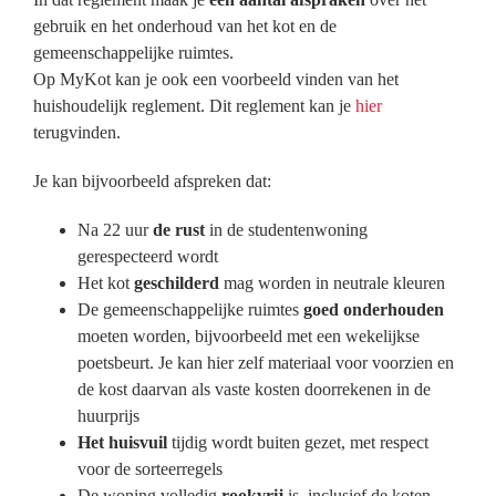
Brussel als studentenstad
gebruik en het onderhoud van het kot en de
gemeenschappelijke ruimtes.
Op MyKot kan je ook een voorbeeld vinden van het
Overloop de checklist
huishoudelijk reglement. Dit reglement kan je
hier
terugvinden.
Nuttige links
Je kan bijvoorbeeld afspreken dat:
Na 22 uur
de rust
in de studentenwoning
FAQ
gerespecteerd wordt
Het kot
geschilderd
mag worden in neutrale kleuren
De gemeenschappelijke ruimtes
goed onderhouden
MyKot
moeten worden, bijvoorbeeld met een wekelijkse
poetsbeurt. Je kan hier zelf materiaal voor voorzien en
de kost daarvan als vaste kosten doorrekenen in de
huurprijs
Het huisvuil
tijdig wordt buiten gezet, met respect
voor de sorteerregels
De woning volledig
rookvrij
is, inclusief de koten