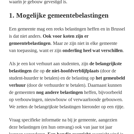
waarin je gebouw gevestigd is.
Brussel als studentenstad
1. Mogelijke gemeentebelastingen
Overloop de checklist
Een gemeente mag een reeks belastingen heffen en in Brussel
is dat niet anders.
Ook voor koten zijn er
gemeentebelastingen
. Maar ze zijn niet in elke gemeente
Nuttige links
van toepassing, want er zijn
onderling heel wat verschillen
.
Als je een kot verhuurt aan studenten, zijn
de belangrijkste
FAQ
belastingen
die op
de niet-hoofdverblijfplaats
(door de
student-huurder te betalen) en de belasting op
het gemeubeld
MyKot
verhuur
(door de verhuurder te betalen). Daarnaast kunnen
de gemeenten
nog andere belastingen
heffen, bijvoorbeeld
op verbouwingen, nieuwbouw of verwaarloosde gebouwen.
We zetten de belangrijkste belastingen hieronder op een rijtje.
Vraag specifieke informatie na bij je gemeente, aangezien
deze belastingen (en hun omvang) ook van jaar tot jaar