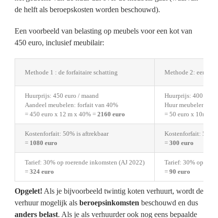
de helft als beroepskosten worden beschouwd).
Een voorbeeld van belasting op meubels voor een kot van
450 euro, inclusief meubilair:
Methode 1 : de forfaitaire schatting
Methode 2: een afzo
Huurprijs: 450 euro / maand
Huurprijs: 400 euro
Aandeel meubelen: forfait van 40%
Huur meubelen: 50 
= 450 euro x 12 m x 40% =
2160 euro
= 50 euro x 10m =
6
Kostenforfait: 50% is aftrekbaar
Kostenforfait: 50% i
=
1080 euro
=
300 euro
Tarief: 30% op roerende inkomsten (AJ 2022)
Tarief: 30% op roer
=
324 euro
=
90 euro
Opgelet!
Als je bijvoorbeeld twintig koten verhuurt, wordt de
verhuur mogelijk als
beroepsinkomsten
beschouwd en dus
anders belast
. Als je als verhuurder ook nog eens bepaalde