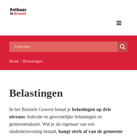
Ga
naar
inhoud
Toggle
Navigat
Home
Home
Belastingen
Woningvoorschriften
Financiële lusten en lasten
Belastingen
Huurwetgeving en huurcontract
In het Brussels Gewest betaal je
belastingen op drie
niveaus
: federale en gewestelijke belastingen en
Aanvullende regelingen
gemeentetaksen. Wat je als eigenaar van een
studentenwoning betaalt,
hangt sterk af van de gemeente